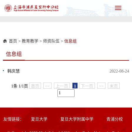
Toggle
navigati
首页
>
教育教学
>
师资队伍
>
信息组
信息组
韩庆慧
2022-08-24
1条 1/1页
首页
<<
上一页
1
下一页
>>
末页
友情链接：
复旦大学
复旦大学附属中学
青浦分校