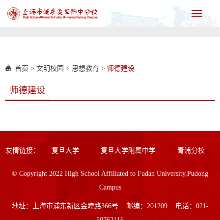
Toggle
navigati
首页
>
文明校园
>
思想教育
>
师德建设
师德建设
友情链接：
复旦大学
复旦大学附属中学
青浦分校
© Copyright 2022 High School Affiliated to Fudan University,Pudong
Campus
地址：上海市浦东新区金睦路366号 邮编：201209 电话：021-
50762116